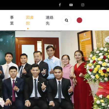
事
図書
連絡
業
館
先