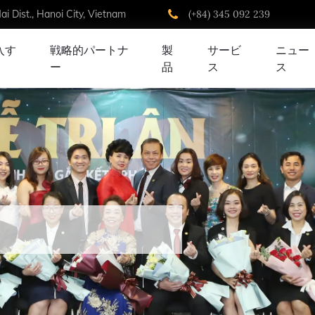
i Dist., Hanoi City, Vietnam
(+84) 345 092 239
入す
戦略的パートナ
製
サービ
ニュー
ー
品
ス
ス